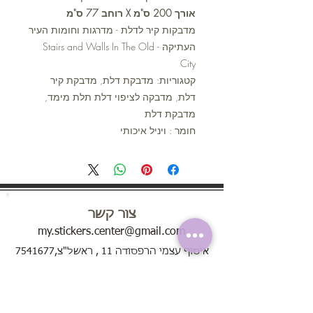
אורך 200 ס"מ X רוחב 77 ס"מ
מדבקות קיר לדלת - מדרגות וחומות העיר
העתיקה - Stairs and Walls In The Old
City
קטגוריות: מדבקת דלת, מדבקת קיר
דלת, מדבקה לציפוי דלת תלת מימד,
מדבקת דלת
חומר : ויניל איכותי
צור קשר
my.stickers.center@gmail.com
איסוף עצמי הרפסודה 11 , ראשל"צ,7541677
טלפון להזמנות: 055-8807744
ימים א'-ה' בין השעות 8:00 - 20:00