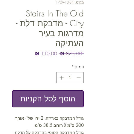
מק"ט: 1709-13-84
Stairs In The Old
City - מדבקת דלת -
מדרגות בעיר
העתיקה
מחיר
מחיר
 ‏375.00 ‏₪ 
רגיל
מבצע
כמות
*
הוסף לסל הקניות
גודל המדבקה באריזה:
2 יח' של
-
אורך
200 ס"מ X רוחב 38.5 ס"מ
גודל המדבקה הסופי בהדבקה על הדלת: