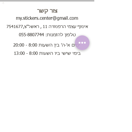
צור קשר
my.stickers.center@gmail.com
איסוף עצמי הרפסודה 11 , ראשל"צ,7541677
טלפון להזמנות: 055-8807744
ימים א'-ה' בין השעות 8:00 - 20:00
בימי שישי בין השעות 8:00 - 13:00
שירות לקוחות
אודות
תקנון האתר
שאלות נפוצות
הוראות שימוש
בחירת מדבקות קיר
הזמנות
משלוחים לכל חלקי הארץ עד הבית