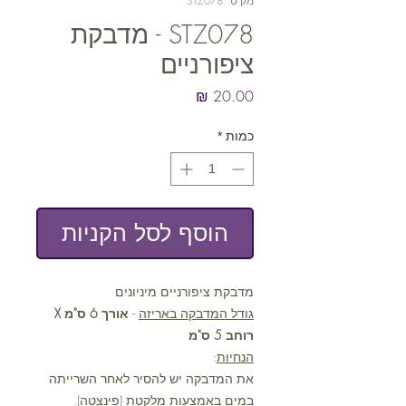
מק"ט: STZ078
STZ078 - מדבקת
ציפורניים
מחיר
כמות
*
הוסף לסל הקניות
מדבקת ציפורניים מיניונים
גודל המדבקה באריזה
-
אורך 6 ס"מ X
רוחב 5 ס"מ
הנחיות
:
את המדבקה יש להסיר לאחר השרייתה
במים באמצעות מלקטת (פינצטה).