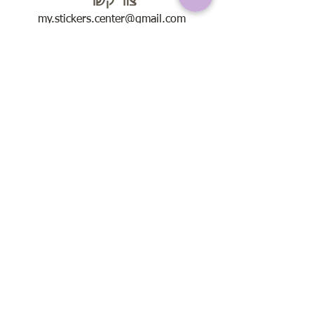
צור קשר
my.stickers.center@gmail.com
איסוף עצמי הרפסודה 11 , ראשל"צ,7541677
טלפון להזמנות: 055-8807744
ימים א'-ה' בין השעות 8:00 - 20:00
בימי שישי בין השעות 8:00 - 13:00
שירות לקוחות
אודות
תקנון האתר
שאלות נפוצות
הוראות שימוש
בחירת מדבקות קיר
הזמנות
משלוחים לכל חלקי הארץ עד הבית