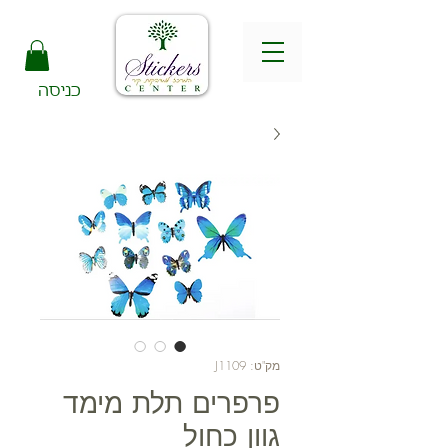
כניסה
מק"ט: J1109
פרפרים תלת מימד
גוון כחול