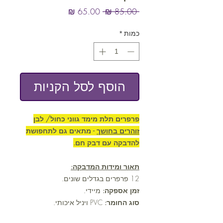
מחיר
מחיר
 ‏85.00 ‏₪ 
רגיל
מבצע
כמות
*
הוסף לסל הקניות
פרפרים תלת מימד גווני כחול/ לבן
זוהרים בחושך
- מתאים גם לתחפושת
להדבקה עם דבק חם.
תאור ומידות המדבקה:
12 פרפרים בגדלים שונים.
זמן אספקה:
מיידי.
סוג החומר:
PVC ויניל איכותי.