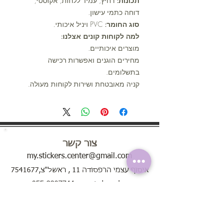
תכונות:
רחיץ, עמיד ללחות, אקוסטי,
דוחה כתמי עישון.
סוג החומר:
PVC ויניל איכותי.
למה לקוחות קונים אצלנו:
מוצרים איכותיים.
מחירים הוגנים ואפשרות רכישה
בתשלומים.
קניה מאובטחת ושירות לקוחות מעולה.
צור קשר
my.stickers.center@gmail.com
איסוף עצמי הרפסודה 11 , ראשל"צ,7541677
טלפון להזמנות: 055-8807744
ימים א'-ה' בין השעות 8:00 - 20:00
בימי שישי בין השעות 8:00 - 13:00