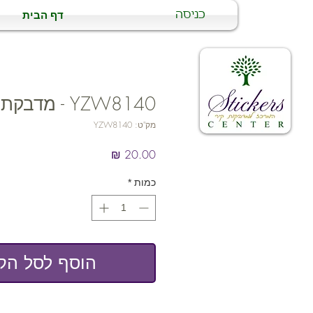
דף הבית
כניסה
YZW8140 - מדבקת ציפורניים
מק"ט: YZW8140
מחיר
כמות
*
הוסף לסל הקנ