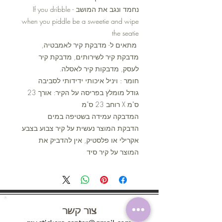
נחמד ונגב את המושב - If you dribble
when you piddle be a sweetie and wipe
the seatie
מתאים ל- מדבקת קיר לאמבטיה,
מדבקת קיר לשירותים, מדבקת קיר
לעסק, מדבקות קיר לאסלה.
חומר : ויניל איכותי ידידותי לסביבה
גודל מומלץ בפריסה על הקיר: אורך 23
ס"מ X רוחב 23 ס"מ
המדבקה עמידה בשטיפה במים
הדבקת המוצר נעשית על קיר צבוע בצבע
אקרילי או פלסטיק, אין להדביק את
המוצר על קיר סיד
צור קשר