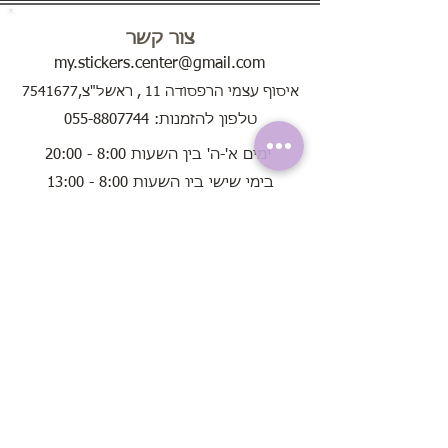
צור קשר
my.stickers.center@gmail.com
איסוף עצמי הרפסודה 11 , ראשל"צ,7541677
טלפון להזמנות: 055-8807744
ימים א'-ה' בין השעות 8:00 - 20:00
בימי שישי בין השעות 8:00 - 13:00
שירות לקוחות
אודות
תקנון האתר
שאלות נפוצות
הוראות שימוש
בחירת מדבקות קיר
הזמנות
משלוחים לכל חלקי הארץ עד הבית