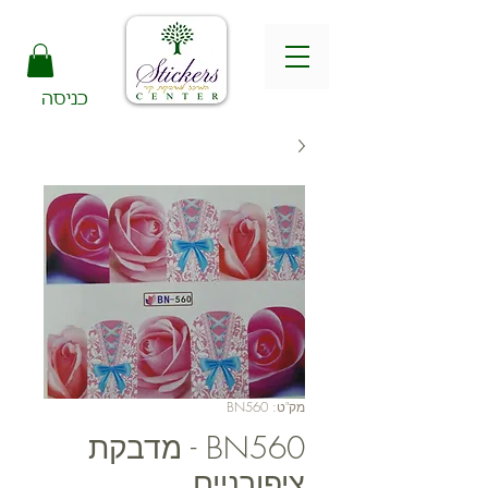
כניסה
מק"ט: BN560
BN560 - מדבקת
ציפורניים