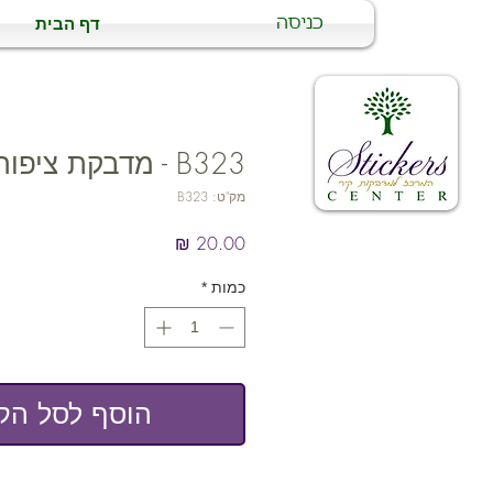
דף הבית
כניסה
B323 - מדבקת ציפורניים
מק"ט: B323
מחיר
כמות
*
הוסף לסל הקנ