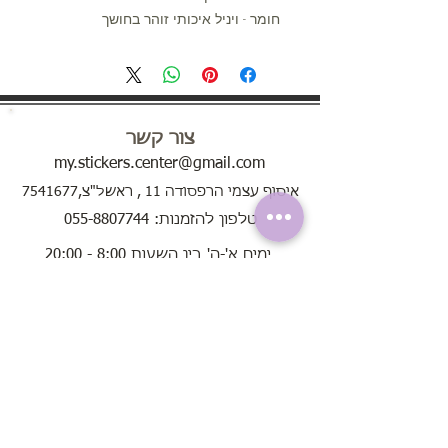
חומר - ויניל איכותי זוהר בחושך
צור קשר
my.stickers.center@gmail.com
איסוף עצמי הרפסודה 11 , ראשל"צ,7541677
טלפון להזמנות: 055-8807744
ימים א'-ה' בין השעות 8:00 - 20:00
בימי שישי בין השעות 8:00 - 13:00
שירות לקוחות
אודות
תקנון האתר
שאלות נפוצות
הוראות שימוש