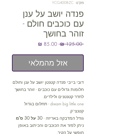
מק"ט: YCG4008-ZC
פנדה יושב על ענן
עם כוכבים חולם -
זוהר בחושך
מחיר
מחיר
 ‏125.00 ‏₪ 
רגיל
מבצע
אזל מהמלאי
דובי בייבי פנדה קטנטן יושב על ענן וחולם
חלומות גדולים עם כוכבים - זוהר בחושך
לחדר קטנטנים ולילדים.
dream big little one - תחלום בגדול
קטנצי'ק.
גודל המדבקה באריזה -
30 על 30 ס"מ
ניתן לפזר את הכוכבים והכיתוב באופן
חופשי על הקיר.