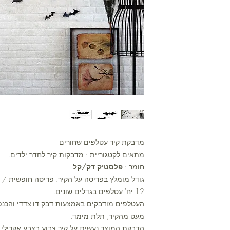
מדבקת קיר עטלפים שחורים
מתאים לקטגוריית : מדבקות קיר לחדר ילדים.
חומר :
פלסטיק דק/קל
גודל מומלץ בפריסה על הקיר: פריסה חופשית / 
12 יח' עטלפים בגדלים שונים.
העטלפים מודבקים באמצעות דבק דו-צדדי והכנפי
מעט מהקיר, תלת מימד.
הדבקת המוצר נעשית על קיר צבוע בצבע אקרילי 