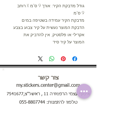
גודל מדבקת הקיר: אורך 9 ס"מ X רוחב
9 ס"מ
מדבקת הקיר עמידה בשטיפה במים
הדבקת המוצר נעשית על קיר צבוע בצבע
אקרילי או פלסטיק, אין להדביק את
המוצר על קיר סיד
צור קשר
my.stickers.center@gmail.com
איסוף עצמי הרפסודה 11 , ראשל"צ,7541677
טלפון להזמנות: 055-8807744
ימים א'-ה' בין השעות 8:00 - 20:00
בימי שישי בין השעות 8:00 - 13:00