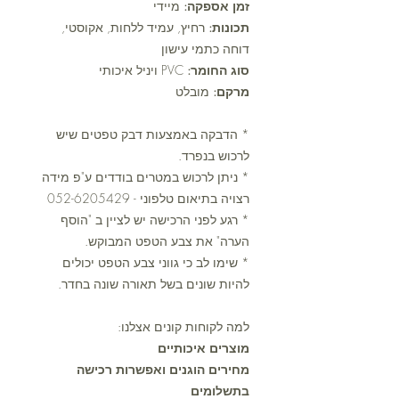
זמן אספקה:
מיידי
תכונות:
רחיץ, עמיד ללחות, אקוסטי,
דוחה כתמי עישון
סוג החומר:
PVC ויניל איכותי
מרקם:
מובלט
* הדבקה באמצעות דבק טפטים שיש
לרכוש בנפרד.
* ניתן לרכוש במטרים בודדים ע"פ מידה
רצויה בתיאום טלפוני - 052-6205429
* רגע לפני הרכישה יש לציין ב "הוסף
הערה" את צבע הטפט המבוקש.
* שימו לב כי גווני צבע הטפט יכולים
להיות שונים בשל תאורה שונה בחדר.
למה לקוחות קונים אצלנו:
מוצרים איכותיים
מחירים הוגנים ואפשרות רכישה
בתשלומים