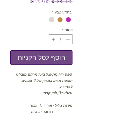
מחיר
מחיר
 ‏385.00 ‏₪ 
רגיל
מבצע
:בחר/י צבע
*
כמות
*
הוסף לסל הקניות
טפט רול מתעגל בעל מרקם מובלט
יפהפה מגיע במגוון של 3 צבעים
לבחירה:
ורוד/בז'/לבן קרמי
מידות גליל - אורך:
10 מטר
רוחב:
53 ס"מ