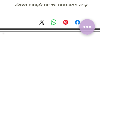
קניה מאובטחת ושירות לקוחות מעולה.
צור קשר
my.stickers.center@gmail.com
איסוף עצמי הרפסודה 11 , ראשל"צ,7541677
טלפון להזמנות: 055-8807744
ימים א'-ה' בין השעות 8:00 - 20:00
בימי שישי בין השעות 8:00 - 13:00
שירות לקוחות
אודות
תקנון האתר
שאלות נפוצות
הוראות שימוש